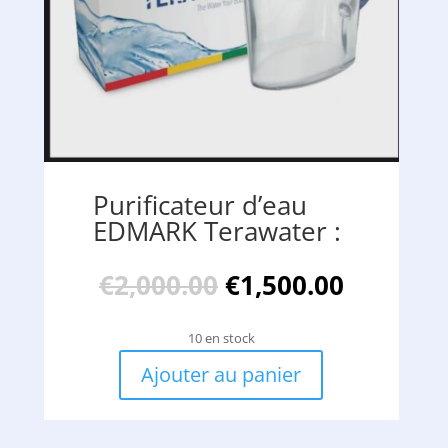
Purificateur d’eau
EDMARK Terawater :
Le
Le
€
2,000.00
€
1,500.00
prix
prix
initial
actuel
10 en stock
était :
est :
€2,000.00.
€1,500.0
Ajouter au panier